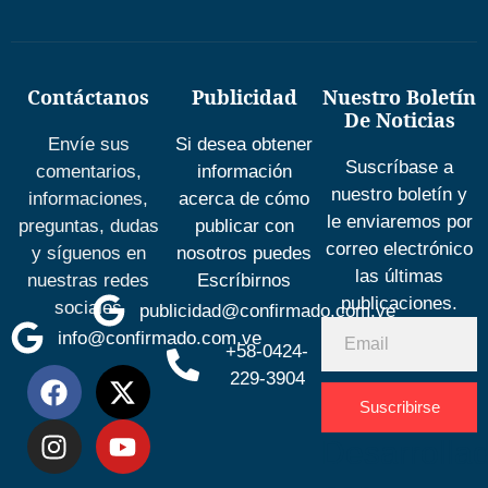
Contáctanos
Publicidad
Nuestro Boletín
De Noticias
Envíe sus
Si desea obtener
Suscríbase a
comentarios,
información
nuestro boletín y
informaciones,
acerca de cómo
le enviaremos por
preguntas, dudas
publicar con
correo electrónico
y síguenos en
nosotros puedes
las últimas
nuestras redes
Escríbirnos
publicaciones.
sociales
publicidad@confirmado.com.ve
info@confirmado.com.ve
+58-0424-
229-3904
Suscribirse
Desarrolla