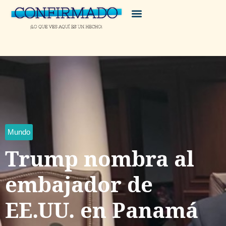
Mundo
Trump nombra al
embajador de
EE.UU. en Panamá