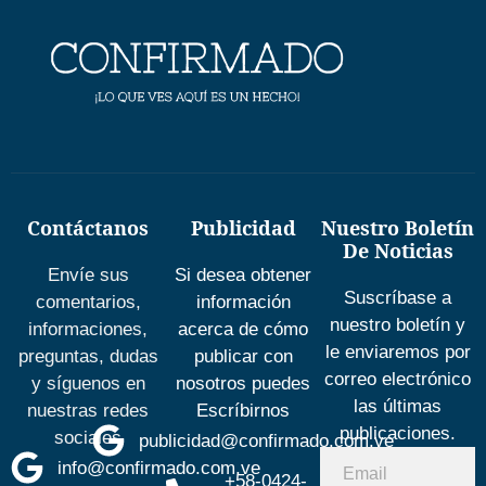
Contáctanos
Publicidad
Nuestro Boletín
De Noticias
Envíe sus
Si desea obtener
Suscríbase a
comentarios,
información
nuestro boletín y
informaciones,
acerca de cómo
le enviaremos por
preguntas, dudas
publicar con
correo electrónico
y síguenos en
nosotros puedes
las últimas
nuestras redes
Escríbirnos
publicaciones.
sociales
publicidad@confirmado.com.ve
info@confirmado.com.ve
+58-0424-