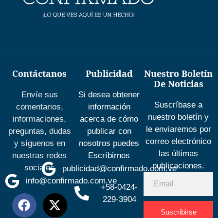
Contáctanos
Publicidad
Nuestro Boletín
De Noticias
Envíe sus
Si desea obtener
Suscríbase a
comentarios,
información
nuestro boletín y
informaciones,
acerca de cómo
le enviaremos por
preguntas, dudas
publicar con
correo electrónico
y síguenos en
nosotros puedes
las últimas
nuestras redes
Escríbirnos
publicaciones.
sociales
publicidad@confirmado.com.ve
info@confirmado.com.ve
+58-0424-
229-3904
Suscribirse