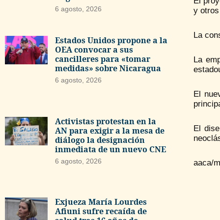
El pro
6 agosto, 2026
y otros
La con
Estados Unidos propone a la
OEA convocar a sus
cancilleres para «tomar
La emp
medidas» sobre Nicaragua
estadou
6 agosto, 2026
El nue
princip
Activistas protestan en la
El dis
AN para exigir a la mesa de
neoclá
diálogo la designación
inmediata de un nuevo CNE
6 agosto, 2026
aaca/m
Exjueza María Lourdes
Afiuni sufre recaída de