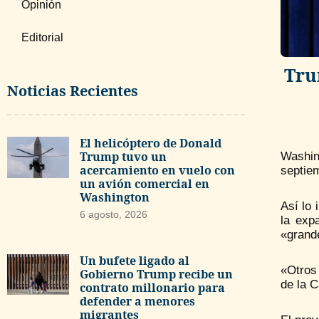
Opinión
Editorial
Tru
Noticias Recientes
El helicóptero de Donald
Trump tuvo un
Washing
acercamiento en vuelo con
septiem
un avión comercial en
Washington
Así lo 
6 agosto, 2026
la exp
«grand
Un bufete ligado al
«Otros
Gobierno Trump recibe un
de la 
contrato millonario para
defender a menores
migrantes