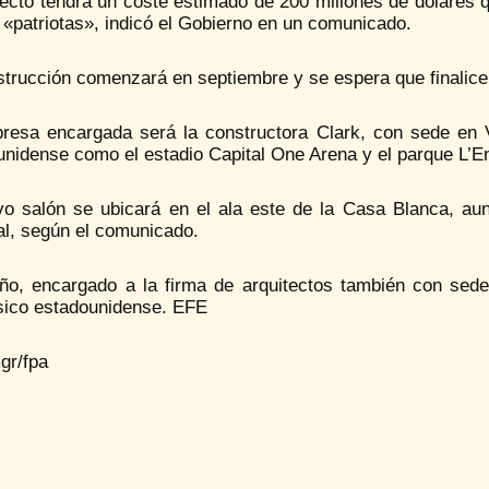
yecto tendrá un coste estimado de 200 millones de dólares 
 «patriotas», indicó el Gobierno en un comunicado.
strucción comenzará en septiembre y se espera que finalic
resa encargada será la constructora Clark, con sede en V
nidense como el estadio Capital One Arena y el parque L’En
vo salón se ubicará en el ala este de la Casa Blanca, aun
al, según el comunicado.
eño, encargado a la firma de arquitectos también con sede
sico estadounidense. EFE
gr/fpa