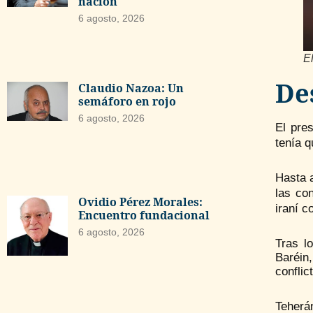
nación
6 agosto, 2026
E
De
Claudio Nazoa: Un
semáforo en rojo
6 agosto, 2026
El pre
tenía q
Hasta 
las co
Ovidio Pérez Morales:
iraní c
Encuentro fundacional
6 agosto, 2026
Tras l
Baréin
conflic
Teherá