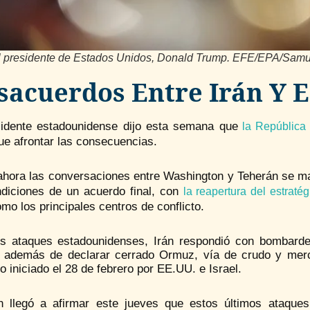
l presidente de Estados Unidos, Donald Trump. EFE/EPA/Sam
sacuerdos Entre Irán Y 
sidente estadounidense dijo esta semana que
la República 
ue afrontar las consecuencias.
ahora las conversaciones entre Washington y Teherán se m
ndiciones de un acuerdo final, con
la reapertura del estrat
omo los principales centros de conflicto.
os ataques estadounidenses, Irán respondió con bombard
, además de declarar cerrado Ormuz, vía de crudo y merc
to iniciado el 28 de febrero por EE.UU. e Israel.
n llegó a afirmar este jueves que estos últimos ataques