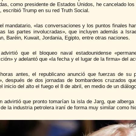
das, como presidente de Estados Unidos, he cancelado los
 escribió Trump en su red Truth Social.
el mandatario, «las conversaciones y los puntos finales ha
das las partes involucradas», que incluyen además a Israe
n, Baréin, Kuwait, Jordania, Egipto, entre otras naciones.
advirtió que el bloqueo naval estadounidense «perman
ción» y adelantó que «la fecha y el lugar de la firma» del a
horas antes, el republicano anunció que fuerzas de su 
», después de dos jornadas de bombardeos cruzados que 
l inicio del alto el fuego el 8 de abril, en medio de un diál
 advirtió que pronto tomarían la isla de Jarg, que alberga 
 de la industria petrolera iraní de forma muy similar como h