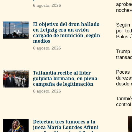
aproba
6 agosto, 2026
noche»,
El objetivo del dron hallado
Según 
en Leipzig era un avión
por to
cargado de munición, según
Pakistá
medios
6 agosto, 2026
Trump 
transac
Pocas 
Tailandia recibe al líder
golpista birmano, en plena
dureza
campaña de legitimación
desde e
6 agosto, 2026
También
control
Detectan tres tumores a la
jueza María Lourdes Afiuni