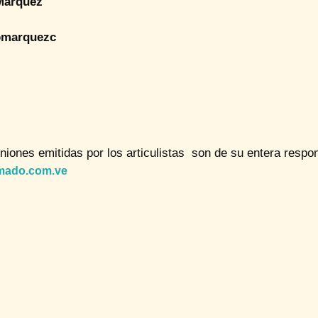
Márquez
omarquezc
niones emitidas por los articulistas son de su entera respon
mado.com.ve