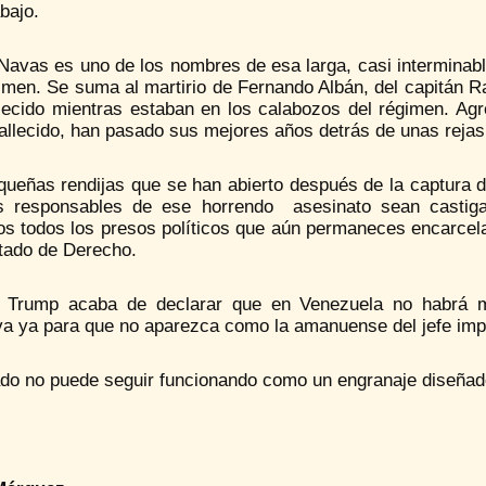
bajo.
avas es uno de los nombres de esa larga, casi interminable
imen. Se suma al martirio de Fernando Albán, del capitán Ra
llecido mientras estaban en los calabozos del régimen. Agr
allecido, han pasado sus mejores años detrás de unas rejas
queñas rendijas que se han abierto después de la captura d
s responsables de ese horrendo asesinato sean castiga
dos todos los presos políticos que aún permaneces encarce
stado de Derecho.
 Trump acaba de declarar que en Venezuela no habrá má
iva ya para que no aparezca como la amanuense del jefe impe
ado no puede seguir funcionando como un engranaje diseñado