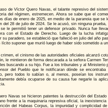
caso de Víctor Quero Navas, el talante represivo del siste
toria del régimen, estremecen. Ahora se sabe que el comer
os días de enero de 2025, en medio de la paranoia que se l
n del 28 de julio de 2024. Se le acusó, sin ninguna prueba, de
se le permitió tener un defensor privado. Nunca fue lleva
era con el Estado de Derecho. Luego de la lucha infati
 su paradero, se estableció que falleció en julio del año p
 lícito suponer que murió luego de haber sido sometido a un 
crimen, el cinismo de las autoridades oficiales alcanzó cota
ión, le mintieron de forma descarada a la señora Carmen T
les buscando a su hijo. Fue a los tribunales y al Ministerio 
ensor del Pueblo que le notificaran dónde se encontraba V
do, pero todos lo sabían o, al menos, poseían los instru
tamente debía ocuparse de su causa fue negarle la apli
ia.
ero Navas se hicieron patentes la destrucción del Estado d
no frente a la maquinaria represiva oficial, la inexistenci
rición del Habeas Corpus, la impunidad y complicidad de