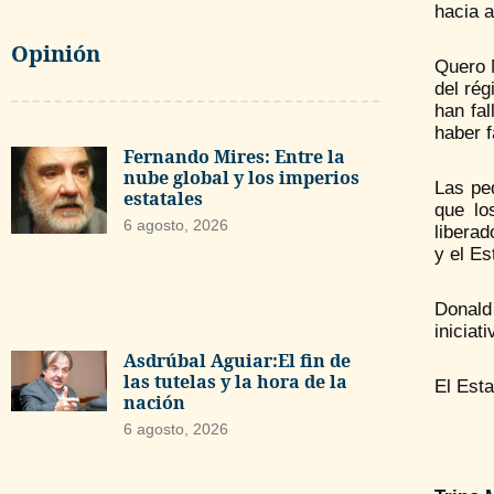
hacia a
Opinión
Quero N
del rég
han fa
haber f
Fernando Mires: Entre la
nube global y los imperios
Las pe
estatales
que lo
6 agosto, 2026
libera
y el E
Donald
iniciat
Asdrúbal Aguiar:El fin de
las tutelas y la hora de la
El Est
nación
6 agosto, 2026