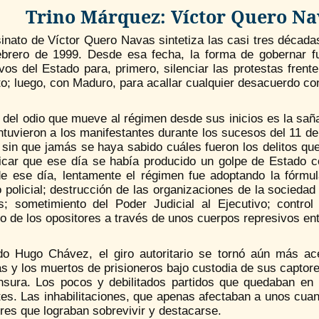
Trino Márquez: Víctor Quero Na
inato de Víctor Quero Navas sintetiza las casi tres décadas
ebrero de 1999. Desde esa fecha, la forma de gobernar 
vos del Estado para, primero, silenciar las protestas fren
; luego, con Maduro, para acallar cualquier desacuerdo con 
del odio que mueve al régimen desde sus inicios es la saña
tuvieron a los manifestantes durante los sucesos del 11 de 
 sin que jamás se haya sabido cuáles fueron los delitos qu
ificar que ese día se había producido un golpe de Estado c
 de ese día, lentamente el régimen fue adoptando la fórmu
 policial; destrucción de las organizaciones de la sociedad 
s; sometimiento del Poder Judicial al Ejecutivo; contr
o de los opositores a través de unos cuerpos represivos ent
ido Hugo Chávez, el giro autoritario se tornó aún más ace
s y los muertos de prisioneros bajo custodia de sus captor
nsura. Los pocos y debilitados partidos que quedaban en p
tes. Las inhabilitaciones, que apenas afectaban a unos cuan
eres que lograban sobrevivir y destacarse.