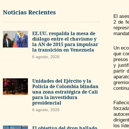
Noticias Recientes
El ases
2 de f
represi
EE.UU. respalda la mesa de
mandato
diálogo entre el chavismo y
la AN de 2015 para impulsar
Un eco 
la transición en Venezuela
que con
6 agosto, 2026
presos
y just
partir
aparato
Unidades del Ejército y la
gremio
Policía de Colombia blindan
continu
una zona estratégica de Cali
para la investidura
presidencial
Fallec
forzada
6 agosto, 2026
autoce
dirigen
los líd
El objetivo del dron hallado