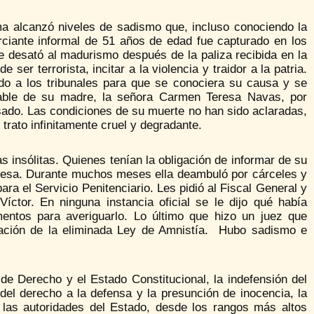
ma alcanzó niveles de sadismo que, incluso conociendo la
ciante informal de 51 años de edad fue capturado en los
e desató al madurismo después de la paliza recibida en la
 ser terrorista, incitar a la violencia y traidor a la patria.
do a los tribunales para que se conociera su causa y se
gable de su madre, la señora Carmen Teresa Navas, por
asado. Las condiciones de su muerte no han sido aclaradas,
trato infinitamente cruel y degradante.
s insólitas. Quienes tenían la obligación de informar de su
eresa. Durante muchos meses ella deambuló por cárceles y
para el Servicio Penitenciario. Les pidió al Fiscal General y
íctor. En ninguna instancia oficial se le dijo qué había
mentos para averiguarlo. Lo último que hizo un juez que
cación de la eliminada Ley de Amnistía. Hubo sadismo e
e Derecho y el Estado Constitucional, la indefensión del
a del derecho a la defensa y la presunción de inocencia, la
 las autoridades del Estado, desde los rangos más altos