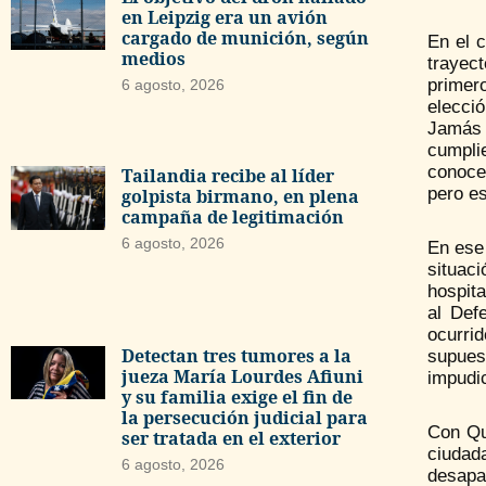
en Leipzig era un avión
cargado de munición, según
En el 
medios
trayec
primer
6 agosto, 2026
elecció
Jamás 
cumpli
conocer
Tailandia recibe al líder
pero es
golpista birmano, en plena
campaña de legitimación
6 agosto, 2026
En ese 
situac
hospita
al Def
ocurri
Detectan tres tumores a la
supues
jueza María Lourdes Afiuni
impudic
y su familia exige el fin de
la persecución judicial para
Con Qu
ser tratada en el exterior
ciudada
6 agosto, 2026
desapa