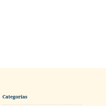
Quero Navas: e
aplastado
mayo 14, 2026
Categorías