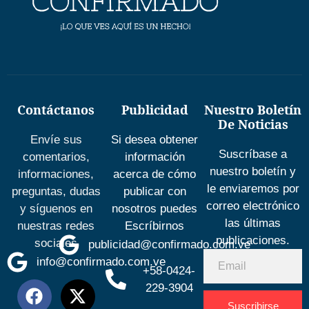
Contáctanos
Publicidad
Nuestro Boletín
De Noticias
Envíe sus
Si desea obtener
Suscríbase a
comentarios,
información
nuestro boletín y
informaciones,
acerca de cómo
le enviaremos por
preguntas, dudas
publicar con
correo electrónico
y síguenos en
nosotros puedes
las últimas
nuestras redes
Escríbirnos
publicaciones.
sociales
publicidad@confirmado.com.ve
info@confirmado.com.ve
+58-0424-
229-3904
Suscribirse