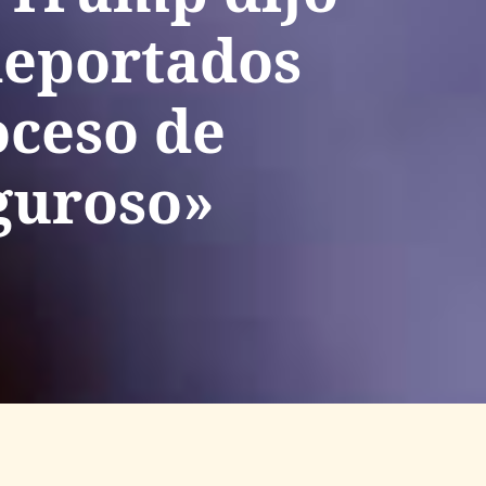
deportados
oceso de
guroso»