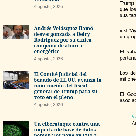
Trump 
4 agosto, 2026
que lo
sus tat
Andrés Velásquez llamó
«Si ha
desvergonzada a Delcy
un grup
Rodríguez por su cínica
campaña de ahorro
energético
El sáb
pertene
4 agosto, 2026
Los de
El Comité Judicial del
millone
Senado de EE.UU. avanza la
nominación del fiscal
general de Trump para su
El Gob
voto en el pleno
asocia
4 agosto, 2026
#
A
Un ciberataque contra una
importante base de datos
personales pone en vilo a