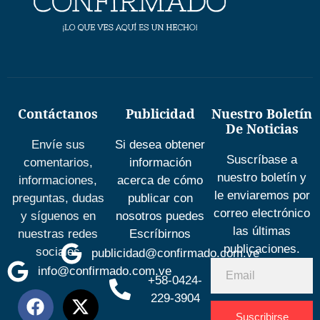
Contáctanos
Publicidad
Nuestro Boletín
De Noticias
Envíe sus
Si desea obtener
Suscríbase a
comentarios,
información
nuestro boletín y
informaciones,
acerca de cómo
le enviaremos por
preguntas, dudas
publicar con
correo electrónico
y síguenos en
nosotros puedes
las últimas
nuestras redes
Escríbirnos
publicaciones.
sociales
publicidad@confirmado.com.ve
info@confirmado.com.ve
+58-0424-
229-3904
Suscribirse