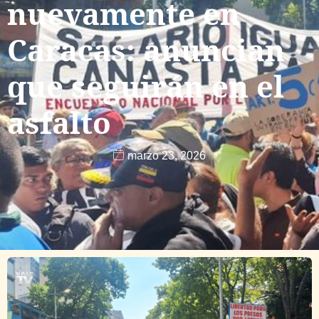
nuevamente en
Caracas: anuncian
que seguirán en el
asfalto
marzo 23, 2026