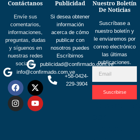
Contáctanos
Publicidad
Nuestro Boletín
De Noticias
Envíe sus
Si desea obtener
Suscríbase a
comentarios,
información
nuestro boletín y
informaciones,
acerca de cómo
le enviaremos por
preguntas, dudas
publicar con
correo electrónico
y síguenos en
nosotros puedes
las últimas
nuestras redes
Escríbirnos
publicaciones.
sociales
publicidad@confirmado.com.ve
info@confirmado.com.ve
+58-0424-
229-3904
Suscribirse
Desarrolla
por
Espacio
SEO