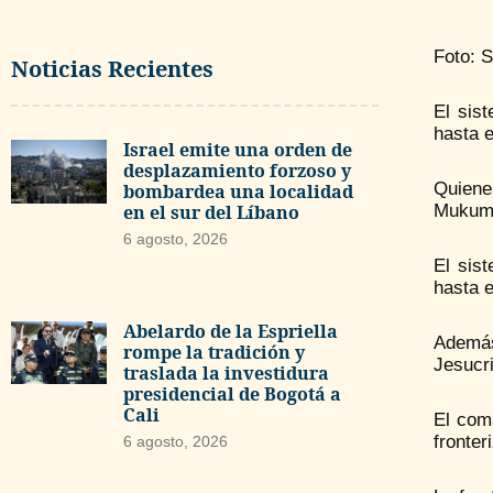
Foto: 
Noticias Recientes
El sis
hasta 
Israel emite una orden de
desplazamiento forzoso y
Quiene
bombardea una localidad
en el sur del Líbano
Mukumba
6 agosto, 2026
El sis
hasta e
Abelardo de la Espriella
Además
rompe la tradición y
Jesucri
traslada la investidura
presidencial de Bogotá a
Cali
El com
fronte
6 agosto, 2026