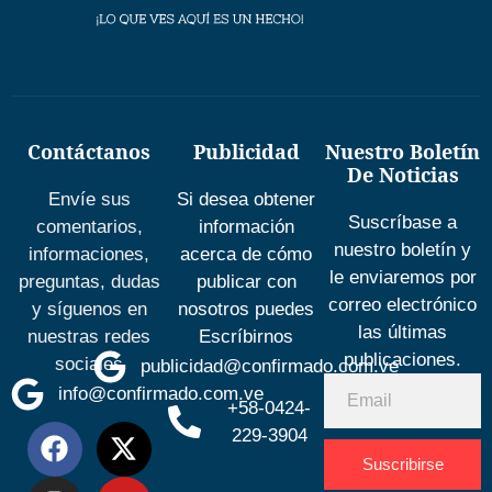
Contáctanos
Publicidad
Nuestro Boletín
De Noticias
Envíe sus
Si desea obtener
Suscríbase a
comentarios,
información
nuestro boletín y
informaciones,
acerca de cómo
le enviaremos por
preguntas, dudas
publicar con
correo electrónico
y síguenos en
nosotros puedes
las últimas
nuestras redes
Escríbirnos
publicaciones.
sociales
publicidad@confirmado.com.ve
info@confirmado.com.ve
+58-0424-
229-3904
Suscribirse