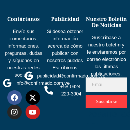
Contáctanos
Publicidad
Nuestro Boletín
De Noticias
Envíe sus
Si desea obtener
Suscríbase a
comentarios,
información
nuestro boletín y
informaciones,
acerca de cómo
le enviaremos por
preguntas, dudas
publicar con
correo electrónico
y síguenos en
nosotros puedes
las últimas
nuestras redes
Escríbirnos
publicaciones.
sociales
publicidad@confirmado.com.ve
info@confirmado.com.ve
+58-0424-
229-3904
Suscribirse
Desarrolla
por