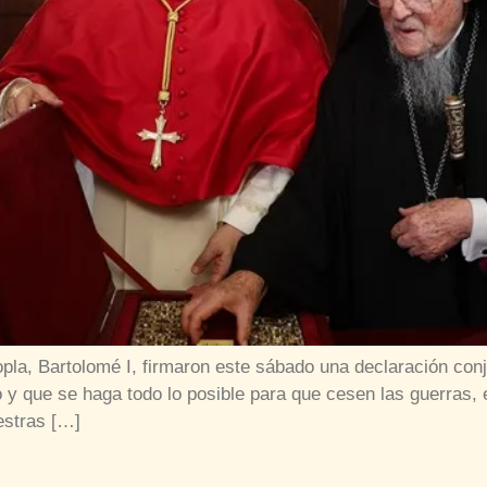
opla, Bartolomé I, firmaron este sábado una declaración con
y que se haga todo lo posible para que cesen las guerras, en
estras […]