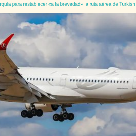
uía para restablecer «a la brevedad» la ruta aérea de Turkish 