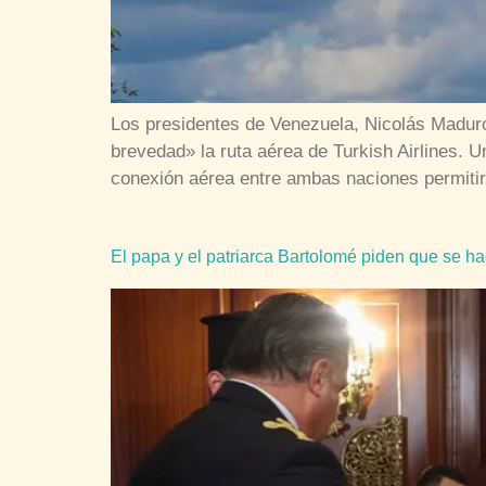
Los presidentes de Venezuela, Nicolás Maduro
brevedad» la ruta aérea de Turkish Airlines. U
conexión aérea entre ambas naciones permitirá
El papa y el patriarca Bartolomé piden que se ha