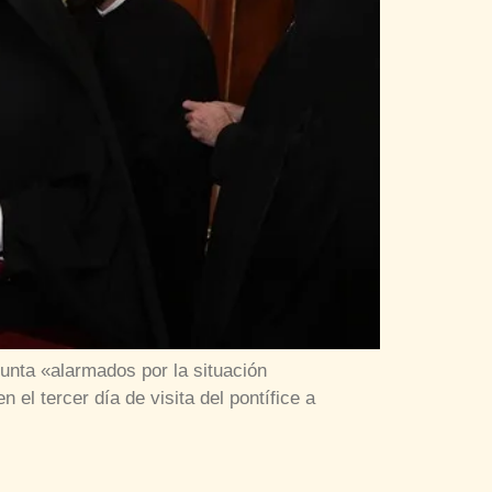
junta «alarmados por la situación
 el tercer día de visita del pontífice a