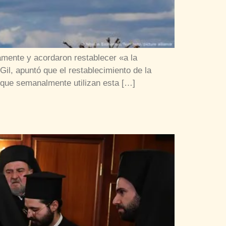
amente y acordaron restablecer «a la
Gil, apuntó que el restablecimiento de la
s que semanalmente utilizan esta […]