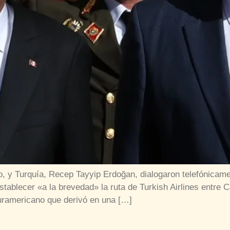
o, y Turquía, Recep Tayyip Erdoğan, dialogaron telefónic
establecer «a la brevedad» la ruta de Turkish Airlines entre
suramericano que derivó en una […]