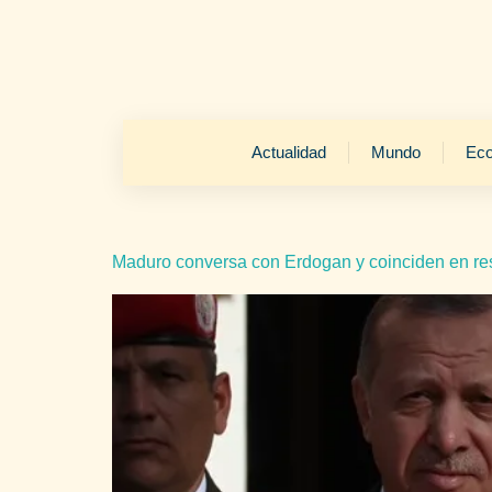
Actualidad
Mundo
Ec
Maduro conversa con Erdogan y coinciden en res