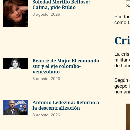
Soledad Morillo Belloso:
S
Calma, pide Rubio
8 agosto, 2026
Por ta
como La
Cr
La cri
militar
Beatriz de Majo: El comando
sur y el eje colombo-
de Lati
venezolano
8 agosto, 2026
Según 
geopolí
humani
Antonio Ledezma: Retorno a
la descentralización
8 agosto, 2026