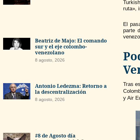
Turkish
ruta», 
El pas
parte 
venezol
Beatriz de Majo: El comando
sur y el eje colombo-
Po
venezolano
8 agosto, 2026
Ve
Tras es
Antonio Ledezma: Retorno a
Colomb
la descentralización
y Air E
8 agosto, 2026
#8 de Agosto día