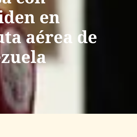
iden en
uta aérea de
ezuela