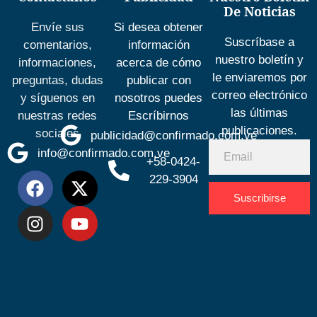
De Noticias
Envíe sus
Si desea obtener
Suscríbase a
comentarios,
información
nuestro boletín y
informaciones,
acerca de cómo
le enviaremos por
preguntas, dudas
publicar con
correo electrónico
y síguenos en
nosotros puedes
las últimas
nuestras redes
Escríbirnos
publicaciones.
sociales
publicidad@confirmado.com.ve
info@confirmado.com.ve
+58-0424-
229-3904
Suscribirse
Desarrolla
por
Espacio
SEO