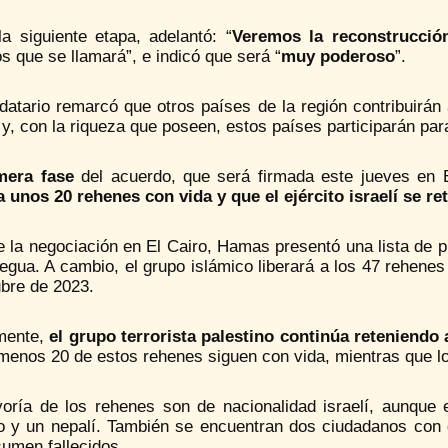
a siguiente etapa, adelantó: “
Veremos la reconstrucció
 que se llamará”, e indicó que será “
muy poderoso
”.
datario remarcó que otros países de la región contribuirán
y, con la riqueza que poseen, estos países participarán para
mera fase
del acuerdo, que será firmada este jueves en 
a unos 20 rehenes con vida y que el ejército israelí se re
 la negociación en El Cairo, Hamas presentó una lista de pr
regua. A cambio, el grupo islámico liberará a los 47 rehene
ubre de 2023.
mente,
el grupo terrorista palestino continúa reteniendo
menos 20 de estos rehenes siguen con vida, mientras que lo
oría de los rehenes son de nacionalidad israelí, aunque en
o y un nepalí. También se encuentran dos ciudadanos con d
sumen fallecidos.