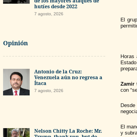
de los mayores ataques de
hutíes desde 2022
7 agosto, 2026
El grup
permiti
Opinión
Horas 
Estad
prepara
Antonio de la Cruz:
Venezuela aún no regresa a
Ítaca
Zamir 
con “se
7 agosto, 2026
Desde 
negoci
El man
Nelson Chitty La Roche: Mr.
y subra
Trump, thank you, but do