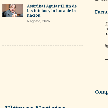
Asdrúbal Aguiar:El fin de
las tutelas y la hora de la
Fuent
nación
6 agosto, 2026

l
r
🗞
—
Compa