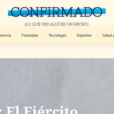
onomía
Farándula
Tecnología
Deportes
Salud 
 El Ejército