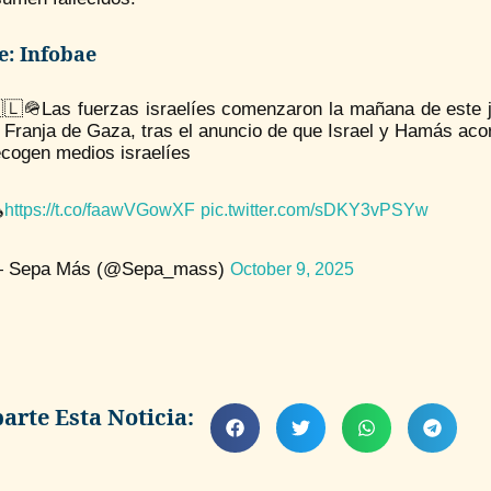
e: Infobae
🇱🪖Las fuerzas israelíes comenzaron la mañana de este ju
a Franja de Gaza, tras el anuncio de que Israel y Hamás acor
ecogen medios israelíes
️
https://t.co/faawVGowXF
pic.twitter.com/sDKY3vPSYw
 Sepa Más (@Sepa_mass)
October 9, 2025
rte Esta Noticia: