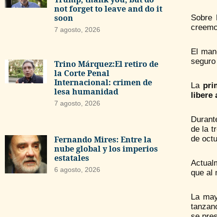
not forget to leave and do it
soon
Sobre l
creemos
7 agosto, 2026
El man
seguro 
Trino Márquez:El retiro de
la Corte Penal
Internacional: crimen de
La
pri
lesa humanidad
libere 
7 agosto, 2026
Durante
de la t
Fernando Mires: Entre la
de oct
nube global y los imperios
estatales
Actual
6 agosto, 2026
que al 
La may
tanzan
se pre