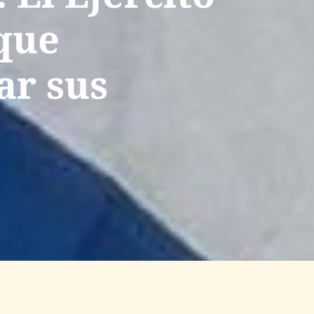
 que
ar sus