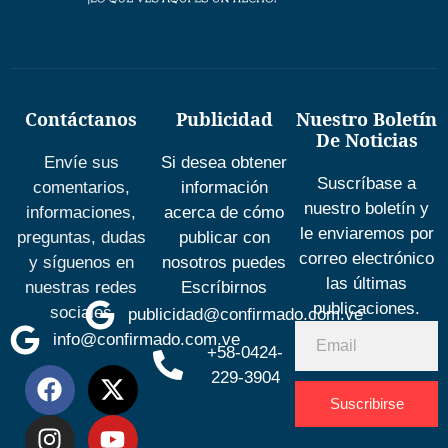
Contáctanos
Publicidad
Nuestro Boletín
De Noticias
Envíe sus
Si desea obtener
Suscríbase a
comentarios,
información
nuestro boletín y
informaciones,
acerca de cómo
le enviaremos por
preguntas, dudas
publicar con
correo electrónico
y síguenos en
nosotros puedes
las últimas
nuestras redes
Escríbirnos
publicaciones.
sociales
publicidad@confirmado.com.ve
info@confirmado.com.ve
+58-0424-
229-3904
Suscribirse
Desarrolla