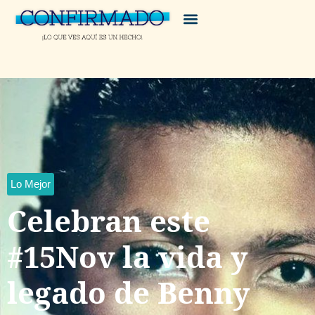
Lo Mejor
Celebran este
#15Nov la vida y
legado de Benny