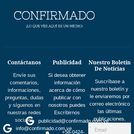
Contáctanos
Publicidad
Nuestro Boletín
De Noticias
Envíe sus
Si desea obtener
Suscríbase a
comentarios,
información
nuestro boletín y
informaciones,
acerca de cómo
le enviaremos por
preguntas, dudas
publicar con
correo electrónico
y síguenos en
nosotros puedes
las últimas
nuestras redes
Escríbirnos
publicaciones.
sociales
publicidad@confirmado.com.ve
info@confirmado.com.ve
+58-0424-