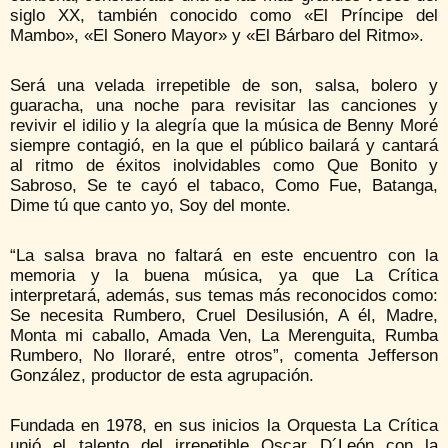
siglo XX, también conocido como «El Príncipe del
Mambo», «El Sonero Mayor» y «El Bárbaro del Ritmo».
Será una velada irrepetible de son, salsa, bolero y
guaracha, una noche para revisitar las canciones y
revivir el idilio y la alegría que la música de Benny Moré
siempre contagió, en la que el público bailará y cantará
al ritmo de éxitos inolvidables como Que Bonito y
Sabroso, Se te cayó el tabaco, Como Fue, Batanga,
Dime tú que canto yo, Soy del monte.
“La salsa brava no faltará en este encuentro con la
memoria y la buena música, ya que La Crítica
interpretará, además, sus temas más reconocidos como:
Se necesita Rumbero, Cruel Desilusión, A él, Madre,
Monta mi caballo, Amada Ven, La Merenguita, Rumba
Rumbero, No lloraré, entre otros”, comenta Jefferson
González, productor de esta agrupación.
Fundada en 1978, en sus inicios la Orquesta La Crítica
unió el talento del irrepetible Oscar D´León con la