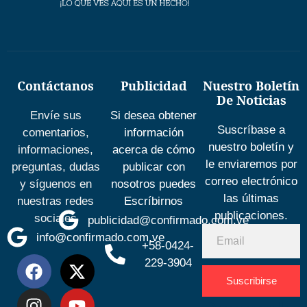
Contáctanos
Publicidad
Nuestro Boletín
De Noticias
Envíe sus
Si desea obtener
Suscríbase a
comentarios,
información
nuestro boletín y
informaciones,
acerca de cómo
le enviaremos por
preguntas, dudas
publicar con
correo electrónico
y síguenos en
nosotros puedes
las últimas
nuestras redes
Escríbirnos
publicaciones.
sociales
publicidad@confirmado.com.ve
info@confirmado.com.ve
+58-0424-
229-3904
Suscribirse