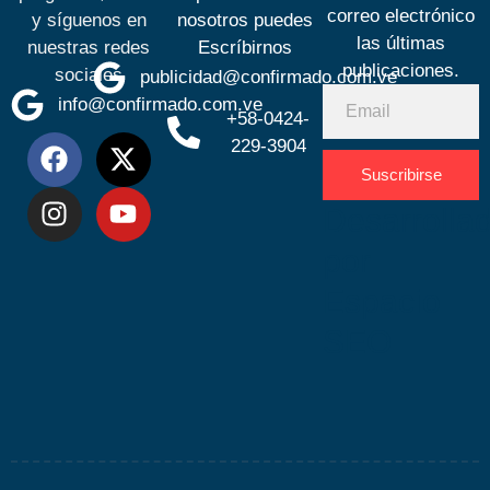
correo electrónico
y síguenos en
nosotros puedes
las últimas
nuestras redes
Escríbirnos
publicaciones.
sociales
publicidad@confirmado.com.ve
info@confirmado.com.ve
+58-0424-
229-3904
Suscribirse
Desarrolla
por
Espacio
SEO