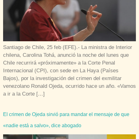
Santiago de Chile, 25 feb (EFE).- La ministra de Interior
chilena, Carolina Tohá, anunció la noche del lunes que
Chile recurrirá «próximamente» a la Corte Penal
Internacional (CPI), con sede en La Haya (Países
Bajos), por la investigación del crimen del exmilitar
venezolano Ronald Ojeda, ocurrido hace un año. «Vamos
a ir a la Corte […]
El crimen de Ojeda sirvió para mandar el mensaje de que
«nadie está a salvo», dice abogado