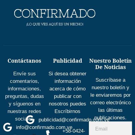
Contáctanos
Publicidad
Nuestro Boletín
De Noticias
Envíe sus
Si desea obtener
Suscríbase a
comentarios,
información
nuestro boletín y
informaciones,
acerca de cómo
le enviaremos por
preguntas, dudas
publicar con
correo electrónico
y síguenos en
nosotros puedes
las últimas
nuestras redes
Escríbirnos
publicaciones.
sociales
publicidad@confirmado.com.ve
info@confirmado.com.ve
+58-0424-