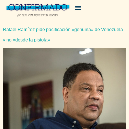
Rafael Ramírez pide pacificación «genuina» de Venezuela
y no «desde la pistola»