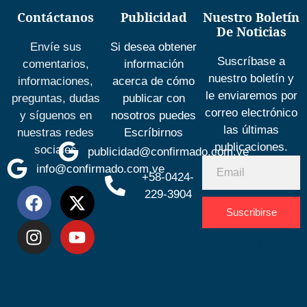
Contáctanos
Publicidad
Nuestro Boletín
De Noticias
Envíe sus
Si desea obtener
Suscríbase a
comentarios,
información
nuestro boletín y
informaciones,
acerca de cómo
le enviaremos por
preguntas, dudas
publicar con
correo electrónico
y síguenos en
nosotros puedes
las últimas
nuestras redes
Escríbirnos
publicaciones.
sociales
publicidad@confirmado.com.ve
info@confirmado.com.ve
+58-0424-
229-3904
Suscribirse
Desarrolla
por
Espacio