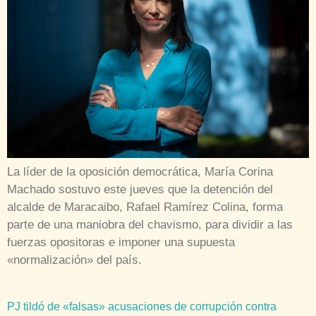
La líder de la oposición democrática, María Corina
Machado sostuvo este jueves que la detención del
alcalde de Maracaibo, Rafael Ramírez Colina, forma
parte de una maniobra del chavismo, para dividir a las
fuerzas opositoras e imponer una supuesta
«normalización» del país.
PJ tildó de «falsas» acusaciones de corrupción contra