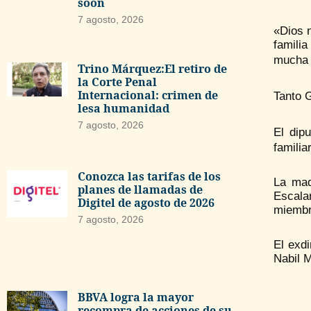
soon
7 agosto, 2026
«Dios 
famili
mucha 
Trino Márquez:El retiro de
la Corte Penal
Internacional: crimen de
Tanto 
lesa humanidad
7 agosto, 2026
El dip
familia
Conozca las tarifas de los
La mad
planes de llamadas de
Escalan
Digitel de agosto de 2026
miembr
7 agosto, 2026
El exd
Nabil M
BBVA logra la mayor
recompra de acciones de su