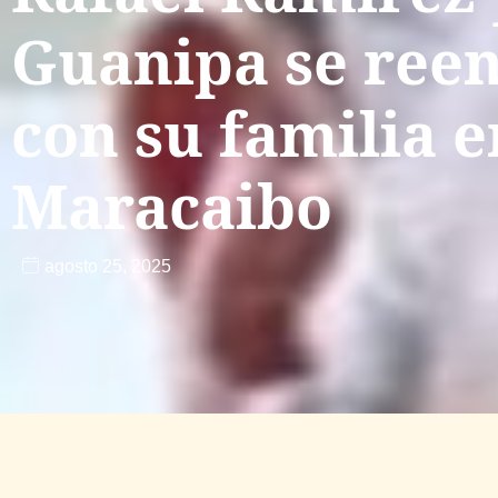
Guanipa se ree
con su familia e
Maracaibo
agosto 25, 2025