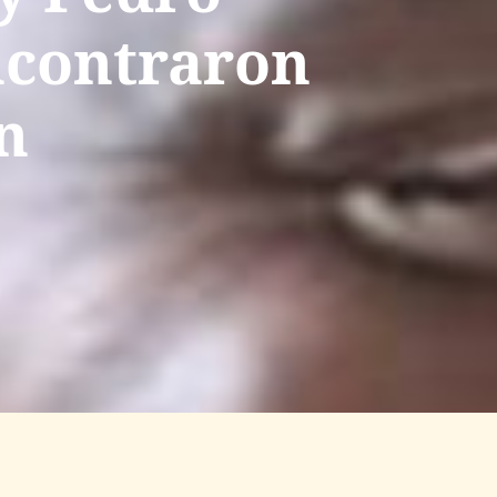
ncontraron
n