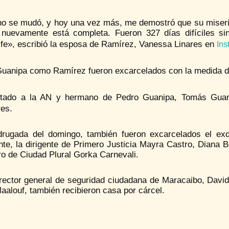
no se mudó, y hoy una vez más, me demostró que su miserico
a nuevamente está completa. Fueron 327 días difíciles si
fe», escribió la esposa de Ramírez, Vanessa Linares en
Ins
Guanipa como Ramírez fueron excarcelados con la medida de
utado a la AN y hermano de Pedro Guanipa, Tomás Gua
res.
rugada del domingo, también fueron excarcelados el exd
te, la dirigente de Primero Justicia Mayra Castro, Diana Be
o de Ciudad Plural Gorka Carnevali.
irector general de seguridad ciudadana de Maracaibo, David
aalouf, también recibieron casa por cárcel.