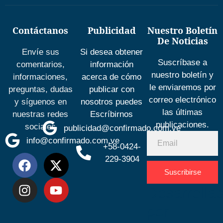
Contáctanos
Publicidad
Nuestro Boletín
De Noticias
Envíe sus
Si desea obtener
Suscríbase a
comentarios,
información
nuestro boletín y
informaciones,
acerca de cómo
le enviaremos por
preguntas, dudas
publicar con
correo electrónico
y síguenos en
nosotros puedes
las últimas
nuestras redes
Escríbirnos
publicaciones.
sociales
publicidad@confirmado.com.ve
info@confirmado.com.ve
+58-0424-
229-3904
Suscribirse
Desarrolla
por