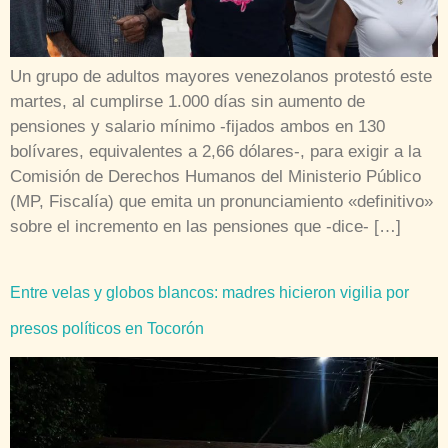
Un grupo de adultos mayores venezolanos protestó este
martes, al cumplirse 1.000 días sin aumento de
pensiones y salario mínimo -fijados ambos en 130
bolívares, equivalentes a 2,66 dólares-, para exigir a la
Comisión de Derechos Humanos del Ministerio Público
(MP, Fiscalía) que emita un pronunciamiento «definitivo»
sobre el incremento en las pensiones que -dice- […]
Entre velas y globos blancos: madres hicieron vigilia por
presos políticos en Tocorón