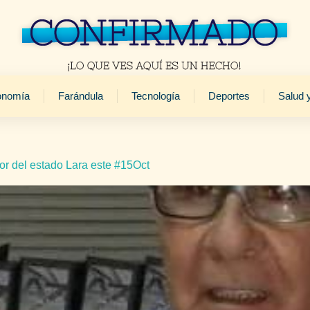
onomía
Farándula
Tecnología
Deportes
Salud 
r del estado Lara este #15Oct