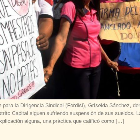
n para la Dirigencia Sindical (Fordisi), Griselda Sánchez, 
trito Capital siguen sufriendo suspensión de sus sueldos. L
plicación alguna, una práctica que calificó como […]