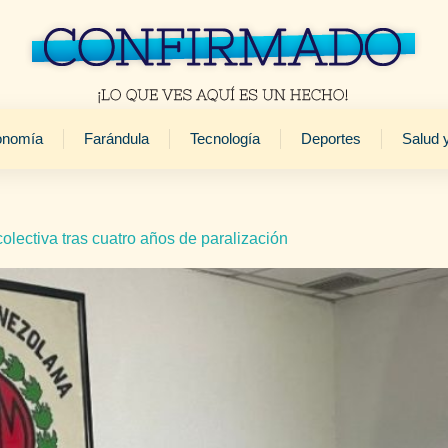
onomía
Farándula
Tecnología
Deportes
Salud 
olectiva tras cuatro años de paralización