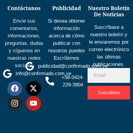
Contáctanos
Publicidad
Nuestro Boletín
De Noticias
Envíe sus
Si desea obtener
Suscríbase a
comentarios,
información
nuestro boletín y
informaciones,
acerca de cómo
le enviaremos por
preguntas, dudas
publicar con
correo electrónico
y síguenos en
nosotros puedes
las últimas
nuestras redes
Escríbirnos
publicaciones.
sociales
publicidad@confirmado.com.ve
info@confirmado.com.ve
+58-0424-
229-3904
Suscribirse
Desarrolla
por
Espacio