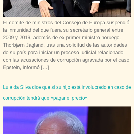
El comité de ministros del Consejo de Europa suspendió
la inmunidad del que fuera su secretario general entre
2009 y 2019, además de ex primer ministro noruego,
Thorbjørn Jagland, tras una solicitud de las autoridades
de su país para iniciar un proceso judicial relacionado
con las acusaciones de corrupción agravada por el caso
Epstein, informó […]
Lula da Silva dice que si su hijo está involucrado en caso de
corrupción tendrá que «pagar el precio»