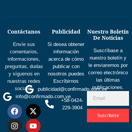
Contáctanos
Publicidad
Nuestro Boletín
De Noticias
Envíe sus
Si desea obtener
Suscríbase a
comentarios,
información
nuestro boletín y
informaciones,
acerca de cómo
le enviaremos por
preguntas, dudas
publicar con
correo electrónico
y síguenos en
nosotros puedes
las últimas
nuestras redes
Escríbirnos
publicaciones.
sociales
publicidad@confirmado.com.ve
info@confirmado.com.ve
+58-0424-
229-3904
Suscribirse
Desarrolla