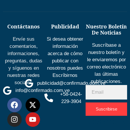
Contáctanos
Publicidad
Nuestro Boletín
De Noticias
Envíe sus
Si desea obtener
Suscríbase a
comentarios,
información
nuestro boletín y
informaciones,
acerca de cómo
le enviaremos por
preguntas, dudas
publicar con
correo electrónico
y síguenos en
nosotros puedes
las últimas
nuestras redes
Escríbirnos
publicaciones.
sociales
publicidad@confirmado.com.ve
info@confirmado.com.ve
+58-0424-
229-3904
Suscribirse
Desarrolla