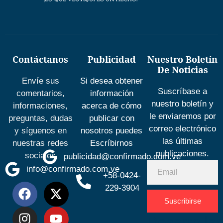
Contáctanos
Publicidad
Nuestro Boletín
De Noticias
Envíe sus
Si desea obtener
Suscríbase a
comentarios,
información
nuestro boletín y
informaciones,
acerca de cómo
le enviaremos por
preguntas, dudas
publicar con
correo electrónico
y síguenos en
nosotros puedes
las últimas
nuestras redes
Escríbirnos
publicaciones.
sociales
publicidad@confirmado.com.ve
info@confirmado.com.ve
+58-0424-
229-3904
Suscribirse
Desarrolla