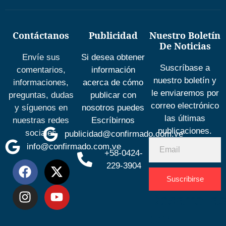
Contáctanos
Publicidad
Nuestro Boletín
De Noticias
Envíe sus
Si desea obtener
Suscríbase a
comentarios,
información
nuestro boletín y
informaciones,
acerca de cómo
le enviaremos por
preguntas, dudas
publicar con
correo electrónico
y síguenos en
nosotros puedes
las últimas
nuestras redes
Escríbirnos
publicaciones.
sociales
publicidad@confirmado.com.ve
info@confirmado.com.ve
+58-0424-
229-3904
Suscribirse
Desarrolla
por