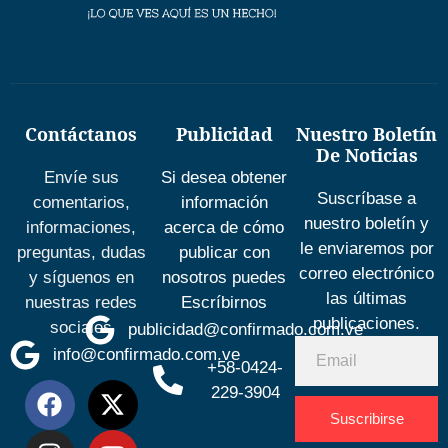
Contáctanos
Publicidad
Nuestro Boletín
De Noticias
Envíe sus
Si desea obtener
Suscríbase a
comentarios,
información
nuestro boletín y
informaciones,
acerca de cómo
le enviaremos por
preguntas, dudas
publicar con
correo electrónico
y síguenos en
nosotros puedes
las últimas
nuestras redes
Escríbirnos
publicaciones.
sociales
publicidad@confirmado.com.ve
info@confirmado.com.ve
+58-0424-
229-3904
Suscribirse