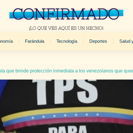
onomía
Farándula
Tecnología
Deportes
Salud 
esta que brinde protección inmediata a los venezolanos que qu