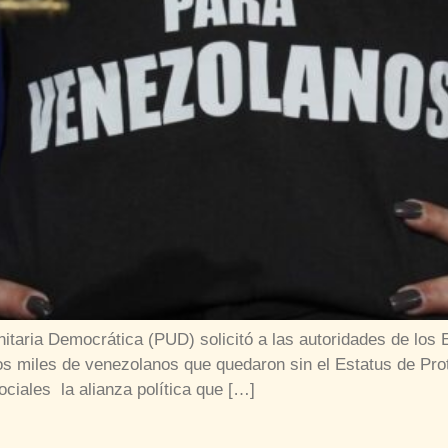
itaria Democrática (PUD) solicitó a las autoridades de los
los miles de venezolanos que quedaron sin el Estatus de P
ciales la alianza política que […]