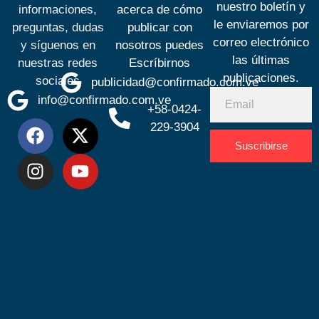
nuestro boletín y
informaciones,
acerca de cómo
le enviaremos por
preguntas, dudas
publicar con
correo electrónico
y síguenos en
nosotros puedes
las últimas
nuestras redes
Escríbirnos
publicaciones.
sociales
publicidad@confirmado.com.ve
info@confirmado.com.ve
+58-0424-
229-3904
Suscribirse
Desarrolla
por
Espacio
SEO