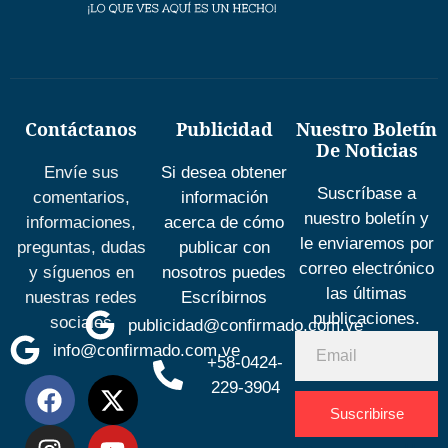
Contáctanos
Publicidad
Nuestro Boletín
De Noticias
Envíe sus
Si desea obtener
Suscríbase a
comentarios,
información
nuestro boletín y
informaciones,
acerca de cómo
le enviaremos por
preguntas, dudas
publicar con
correo electrónico
y síguenos en
nosotros puedes
las últimas
nuestras redes
Escríbirnos
publicaciones.
sociales
publicidad@confirmado.com.ve
info@confirmado.com.ve
+58-0424-
229-3904
Suscribirse