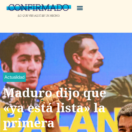
Actualidad
Maduro dijo que
«ya está lista» la
primera