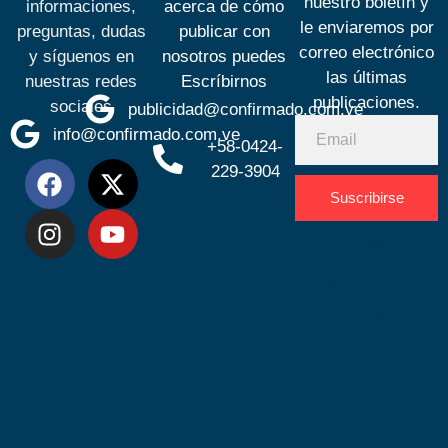
nuestro boletín y
informaciones,
acerca de cómo
le enviaremos por
preguntas, dudas
publicar con
correo electrónico
y síguenos en
nosotros puedes
las últimas
nuestras redes
Escríbirnos
publicaciones.
sociales
publicidad@confirmado.com.ve
info@confirmado.com.ve
+58-0424-
229-3904
Suscribirse
Desarrolla
por
Espacio
SEO