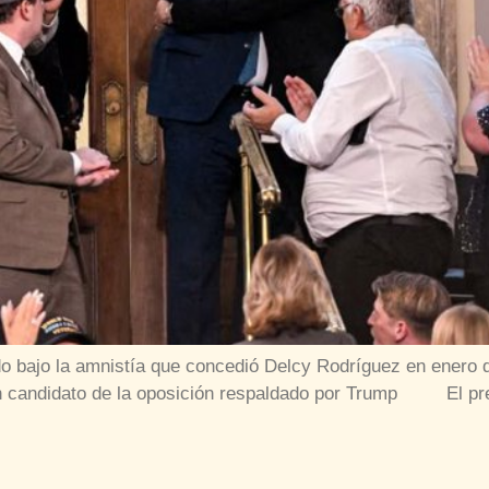
ado bajo la amnistía que concedió Delcy Rodríguez en enero 
n un candidato de la oposición respaldado por Trump El pr