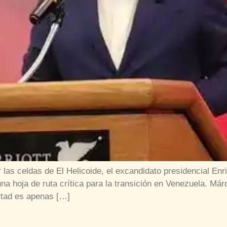
las celdas de El Helicoide, el excandidato presidencial Enr
una hoja de ruta crítica para la transición en Venezuela. Má
rtad es apenas […]