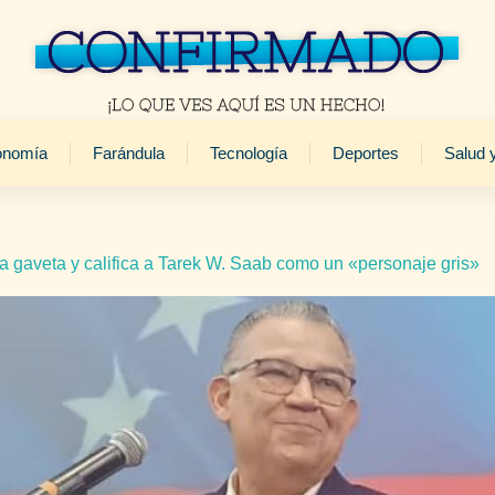
onomía
Farándula
Tecnología
Deportes
Salud 
 gaveta y califica a Tarek W. Saab como un «personaje gris»