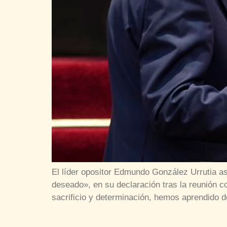
El líder opositor Edmundo González Urrutia 
deseado», en su declaración tras la reunión c
sacrificio y determinación, hemos aprendido d