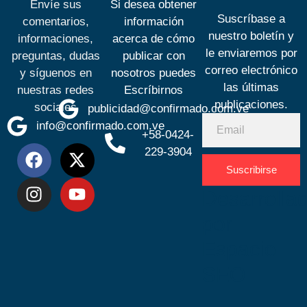
Envíe sus
Si desea obtener
Suscríbase a
comentarios,
información
nuestro boletín y
informaciones,
acerca de cómo
le enviaremos por
preguntas, dudas
publicar con
correo electrónico
y síguenos en
nosotros puedes
las últimas
nuestras redes
Escríbirnos
publicaciones.
sociales
publicidad@confirmado.com.ve
info@confirmado.com.ve
+58-0424-
229-3904
Suscribirse
Desarrolla
por
Espacio
SEO