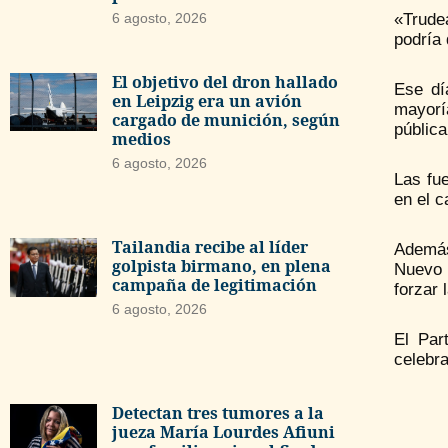
6 agosto, 2026
«Trudea
podría 
El objetivo del dron hallado
Ese dí
en Leipzig era un avión
mayoría
cargado de munición, según
pública
medios
6 agosto, 2026
Las fue
en el c
Tailandia recibe al líder
Además 
golpista birmano, en plena
Nuevo 
campaña de legitimación
forzar 
6 agosto, 2026
El Par
celebr
Detectan tres tumores a la
jueza María Lourdes Afiuni