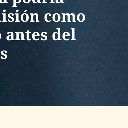
misión como
 antes del
s