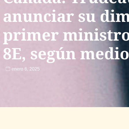
anunciar su di
primer ministro
8E, según medio
enero 6, 2025