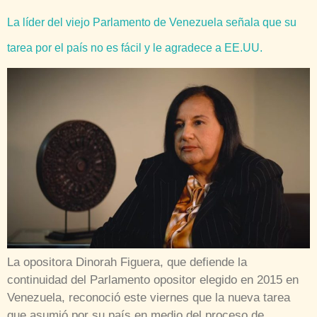
La líder del viejo Parlamento de Venezuela señala que su
tarea por el país no es fácil y le agradece a EE.UU.
La opositora Dinorah Figuera, que defiende la
continuidad del Parlamento opositor elegido en 2015 en
Venezuela, reconoció este viernes que la nueva tarea
que asumió por su país en medio del proceso de