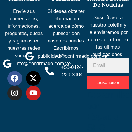
De Noticias
Envíe sus
Si desea obtener
Suscríbase a
comentarios,
información
nuestro boletín y
informaciones,
acerca de cómo
le enviaremos por
preguntas, dudas
publicar con
correo electrónico
y síguenos en
nosotros puedes
las últimas
nuestras redes
Escríbirnos
publicaciones.
sociales
publicidad@confirmado.com.ve
info@confirmado.com.ve
+58-0424-
229-3904
Suscribirse
Desarrolla
por
Espacio
SEO