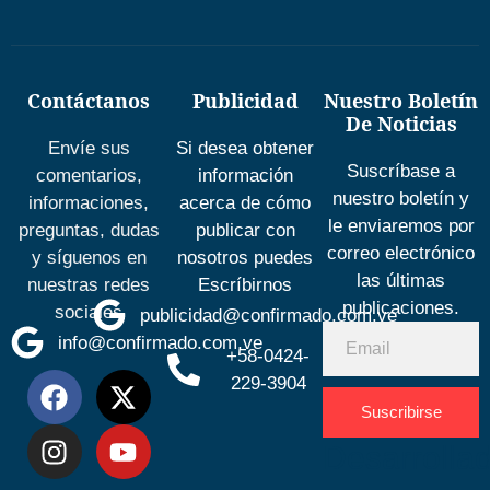
Contáctanos
Publicidad
Nuestro Boletín
De Noticias
Envíe sus
Si desea obtener
Suscríbase a
comentarios,
información
nuestro boletín y
informaciones,
acerca de cómo
le enviaremos por
preguntas, dudas
publicar con
correo electrónico
y síguenos en
nosotros puedes
las últimas
nuestras redes
Escríbirnos
publicaciones.
sociales
publicidad@confirmado.com.ve
info@confirmado.com.ve
+58-0424-
229-3904
Suscribirse
Desarrolla