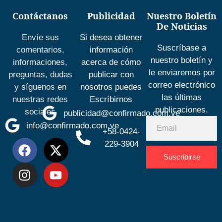
Contáctanos
Publicidad
Nuestro Boletín
De Noticias
Envíe sus
Si desea obtener
Suscríbase a
comentarios,
información
nuestro boletín y
informaciones,
acerca de cómo
le enviaremos por
preguntas, dudas
publicar con
correo electrónico
y síguenos en
nosotros puedes
las últimas
nuestras redes
Escríbirnos
publicaciones.
sociales
publicidad@confirmado.com.ve
info@confirmado.com.ve
+58-0424-
229-3904
Suscribirse
Desarrolla
por
Espacio