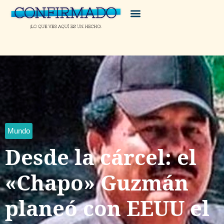
Mundo
Desde la cárcel: el
«Chapo» Guzmán
planeó con EEUU el