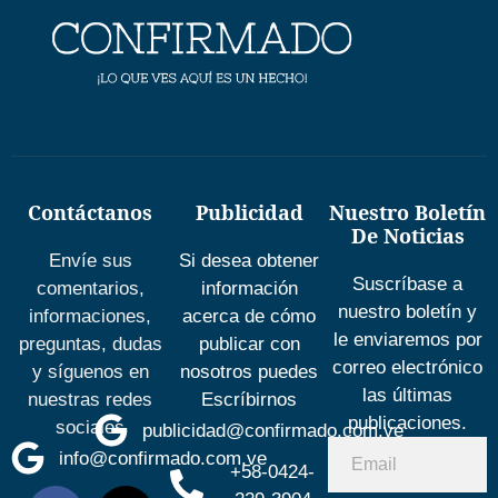
Contáctanos
Publicidad
Nuestro Boletín
De Noticias
Envíe sus
Si desea obtener
Suscríbase a
comentarios,
información
nuestro boletín y
informaciones,
acerca de cómo
le enviaremos por
preguntas, dudas
publicar con
correo electrónico
y síguenos en
nosotros puedes
las últimas
nuestras redes
Escríbirnos
publicaciones.
sociales
publicidad@confirmado.com.ve
info@confirmado.com.ve
+58-0424-