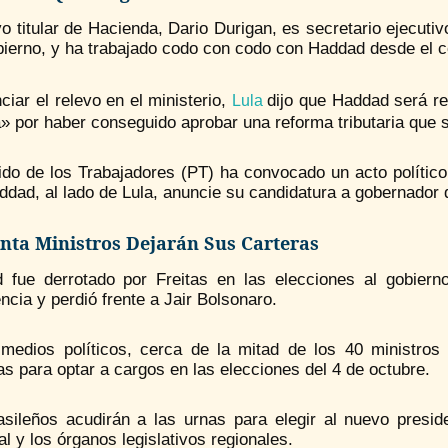
o titular de Hacienda, Dario Durigan, es secretario ejecuti
bierno, y ha trabajado codo con codo con Haddad desde el c
ciar el relevo en el ministerio,
dijo que Haddad será r
Lula
a» por haber conseguido aprobar una reforma tributaria que 
tido de los Trabajadores (PT) ha convocado un acto polític
dad, al lado de Lula, anuncie su candidatura a gobernador d
nta Ministros Dejarán Sus Carteras
 fue derrotado por Freitas en las elecciones al gobier
ncia y perdió frente a Jair Bolsonaro.
medios políticos, cerca de la mitad de los 40 ministros
 para optar a cargos en las elecciones del 4 de octubre.
asileños acudirán a las urnas para elegir al nuevo presi
l y los órganos legislativos regionales.