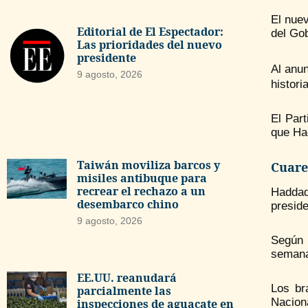
El nuev
Editorial de El Espectador:
del Go
Las prioridades del nuevo
presidente
Al anun
9 agosto, 2026
histori
El Par
que Had
Taiwán moviliza barcos y
Cuare
misiles antibuque para
recrear el rechazo a un
Haddad
desembarco chino
preside
9 agosto, 2026
Según 
semanas
EE.UU. reanudará
Los br
parcialmente las
Naciona
inspecciones de aguacate en