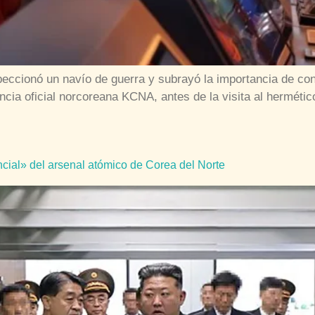
speccionó un navío de guerra y subrayó la importancia de c
ia oficial norcoreana KCNA, antes de la visita al hermético 
ial» del arsenal atómico de Corea del Norte