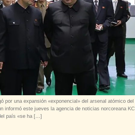
gó por una expansión «exponencial» del arsenal atómico del 
n informó este jueves la agencia de noticias norcoreana K
del país «se ha […]