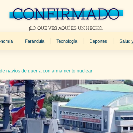
onomía
Farándula
Tecnología
Deportes
Salud 
 de navíos de guerra con armamento nuclear