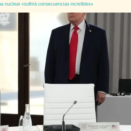
ma nuclear «sufrirá consecuencias increíbles»