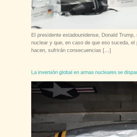
El presidente estadounidense, Donald Trump, 
nuclear y que, en caso de que eso suceda, el p
hacen, sufrirán consecuencias […]
La inversión global en armas nucleares se dispa