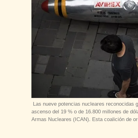
Las nueve potencias nucleares reconocidas ga
ascenso del 19 % o de 16.800 millones de dóla
Armas Nucleares (ICAN). Esta coalición de or