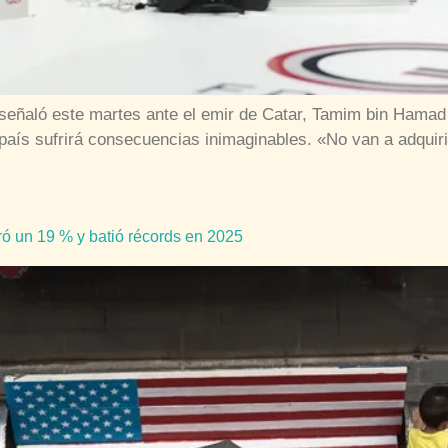
señaló este martes ante el emir de Catar, Tamim bin Hamad 
aís sufrirá consecuencias inimaginables. «No van a adquirirl
ró un 19 % y batió récords en 2025