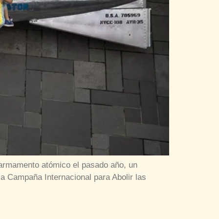
 armamento atómico el pasado año, un
la Campaña Internacional para Abolir las