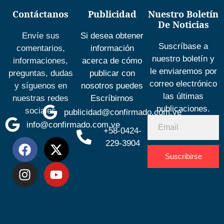
Contáctanos
Publicidad
Nuestro Boletín
De Noticias
Envíe sus
Si desea obtener
Suscríbase a
comentarios,
información
nuestro boletín y
informaciones,
acerca de cómo
le enviaremos por
preguntas, dudas
publicar con
correo electrónico
y síguenos en
nosotros puedes
las últimas
nuestras redes
Escríbirnos
publicaciones.
sociales
publicidad@confirmado.com.ve
info@confirmado.com.ve
+58-0424-
229-3904
Suscribirse
Desarrolla
por
Espacio