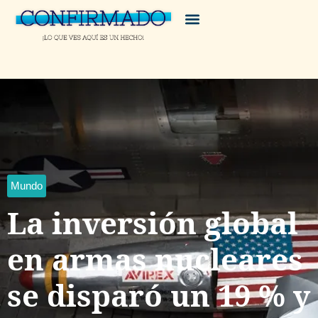
Mundo
La inversión global
en armas nucleares
se disparó un 19 % y