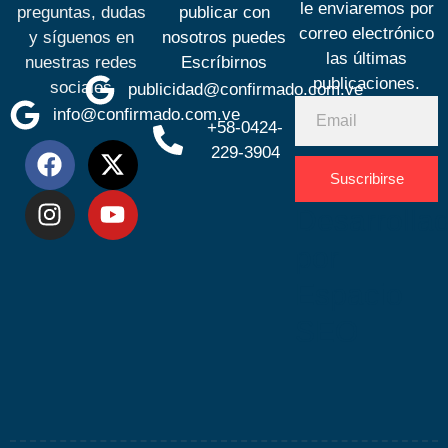
le enviaremos por
preguntas, dudas
publicar con
correo electrónico
y síguenos en
nosotros puedes
las últimas
nuestras redes
Escríbirnos
publicaciones.
sociales
publicidad@confirmado.com.ve
info@confirmado.com.ve
+58-0424-
229-3904
Suscribirse
Desarrolla
por
Espacio
SEO