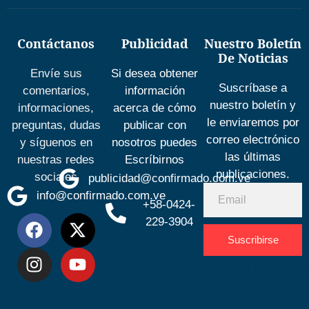
Contáctanos
Publicidad
Nuestro Boletín
De Noticias
Envíe sus
Si desea obtener
Suscríbase a
comentarios,
información
nuestro boletín y
informaciones,
acerca de cómo
le enviaremos por
preguntas, dudas
publicar con
correo electrónico
y síguenos en
nosotros puedes
las últimas
nuestras redes
Escríbirnos
publicaciones.
sociales
publicidad@confirmado.com.ve
info@confirmado.com.ve
+58-0424-
229-3904
Suscribirse
Desarrolla
por